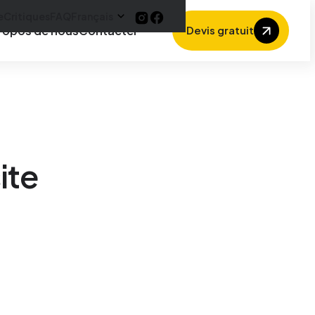
e
Critiques
FAQ
Français
ropos de nous
Contacter
Devis gratuit
ite