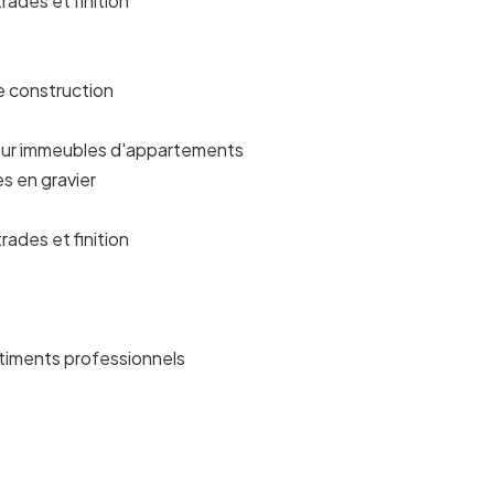
rades et finition
e construction
sur immeubles d'appartements
es en gravier
rades et finition
iments professionnels