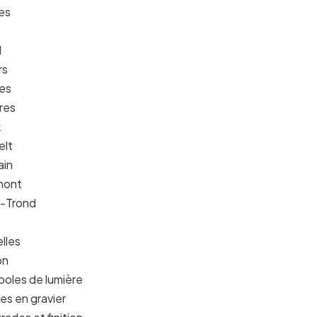
es
d
rs
nes
res
k
elt
ain
emont
t-Trond
lles
on
poles de lumière
res en gravier