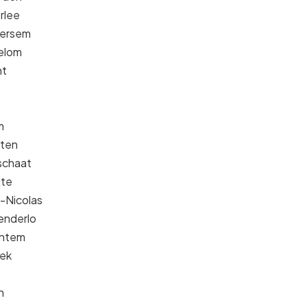
rlee
tersem
gelom
nt
m
oten
sschaat
ate
t-Nicolas
enderlo
entem
eek
n