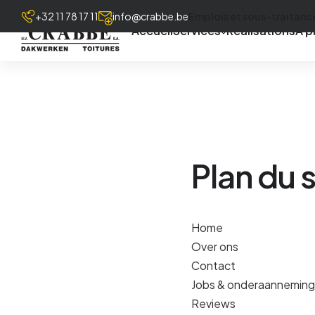
+32 11 78 17 11
info@crabbe.be
Emplois et sous-traitanc
Accueil
Services
Réalisations
À p
Plan du s
Home
Over ons
Contact
Jobs & onderaanneming
Reviews