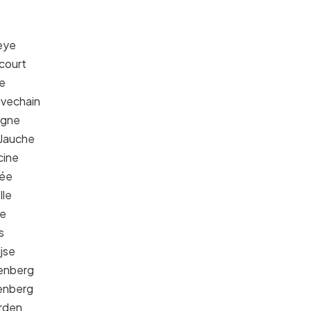
eye
court
re
uvechain
igne
-Jauche
cine
née
lle
ye
s
jse
denberg
tenberg
rden