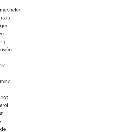
asmechelen
ntals
ngen
ve
ing
ouvière
ers
remme
t
chot
eroi
ur
e
rde