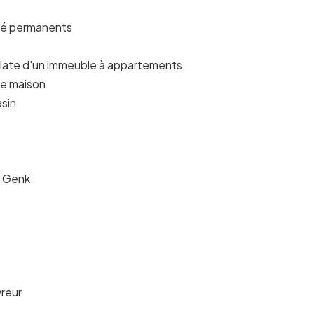
té permanents
plate d'un immeuble à appartements
de maison
asin
e Genk
s
vreur