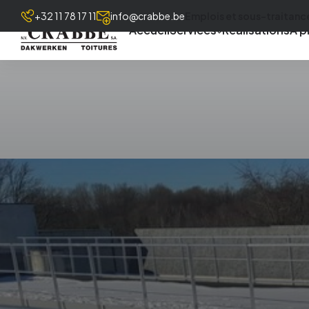
+32 11 78 17 11
info@crabbe.be
Emplois et sous-traitanc
Accueil
Services
Réalisations
À p