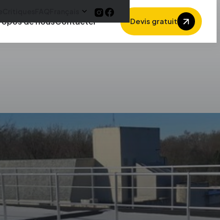
e
Critiques
FAQ
Français
ropos de nous
Contacter
Devis gratuit