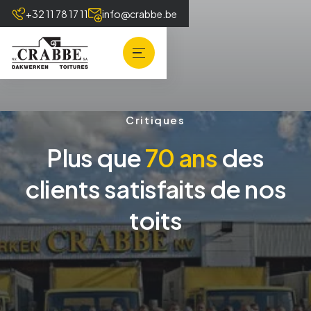
+32 11 78 17 11
info@crabbe.be
Critiques
Plus que
70 ans
des
clients satisfaits de nos
toits