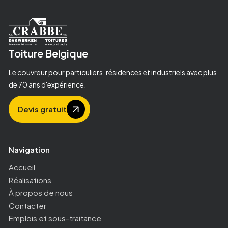
8
1
1
2
2
Toiture
Belgique
Le couvreur pour particuliers, résidences et industriels avec plus
3
3
de 70 ans d'expérience.
Devis gratuit
4
4
Navigation
5
5
Accueil
Réalisations
6
6
À propos de nous
Contacter
7
7
Emplois et sous-traitance