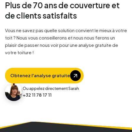
Plus de 70 ans de couverture et
9
2
2
2
de clients satisfaits
1
3
3
3
Vous ne savez pas quelle solution convient le mieux à votre
toit ? Nous vous conseillerons et nous nous ferons un
plaisir de passer nous voir pour une analyse gratuite de
4
4
4
votre toiture !
8
5
5
Obtenez l'analyse gratuite
1
6
6
Ou appelez directement Sarah
+32 11 78 17 11
2
7
7
3
8
8