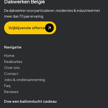
Dakwerken
België
2
2
De dakwerker voor particulieren, residenties & industrieel met
meer dan 70 jaar ervaring.
3
3
Vrijblijvende offerte
4
4
Navigatie
5
5
Home
Realisaties
Over ons
6
6
Contact
Jobs & onderaanneming
7
7
Faq
Reviews
Doe een ballonvlucht cadeau