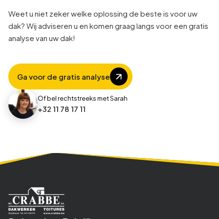
1
3
3
3
Weet u niet zeker welke oplossing de beste is voor uw
dak? Wij adviseren u en komen graag langs voor een gratis
analyse van uw dak!
4
4
4
8
5
5
Ga voor de gratis analyse
Of bel rechtstreeks met Sarah
1
6
6
+32 11 78 17 11
2
7
7
3
8
8
8
1
1