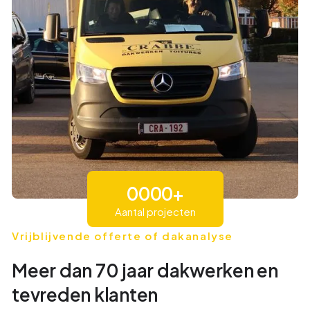
0
0
0
0
+
Aantal projecten
1
1
1
1
Vrijblijvende offerte of dakanalyse
Meer dan 70 jaar dakwerken en
9
2
2
2
tevreden klanten