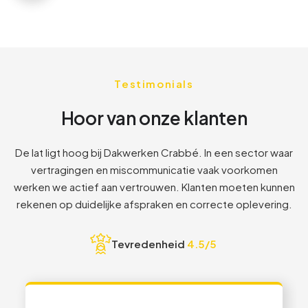
1
6
6
2
7
7
Testimonials
3
8
8
Hoor van onze klanten
8
1
1
De lat ligt hoog bij Dakwerken Crabbé. In een sector waar
vertragingen en miscommunicatie vaak voorkomen
2
2
werken we actief aan vertrouwen. Klanten moeten kunnen
rekenen op duidelijke afspraken en correcte oplevering.
3
3
Tevredenheid
4.5/5
4
4