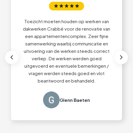
5
5
Toezicht moeten houden op werken van
6
6
dakwerken Crabbé voor de renovatie van
een appartementencomplex. Zeer fijne
Uitstekende service van begin tot einde!
7
7
samenwerking waarbij communicatie en
Professioneel advies en zeer kwaliteitsvolle
uitvoering van de werken steeds correct
afwerking. We kunnen Dakwerken Crabbé
verliep. De werken werden goed
zeker aanbevelen 👍🏻
uitgevoerd en eventuele bemerkingen /
vragen werden steeds goed en vlot
beantwoord en behandeld.
Guy Content
Glenn Baeten