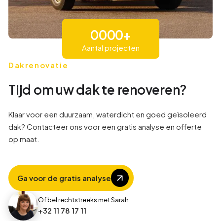
0
0
0
0
+
Aantal projecten
1
1
1
1
Dakrenovatie
Tijd om uw dak te renoveren?
9
2
2
2
Klaar voor een duurzaam, waterdicht en goed geïsoleerd
dak? Contacteer ons voor een gratis analyse en offerte
1
3
3
3
op maat.
4
4
4
Ga voor de gratis analyse
8
5
5
Of bel rechtstreeks met Sarah
+32 11 78 17 11