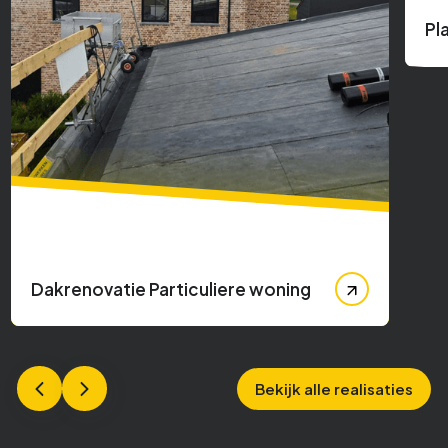
Pl
Dakrenovatie Particuliere woning
Bekijk alle realisaties