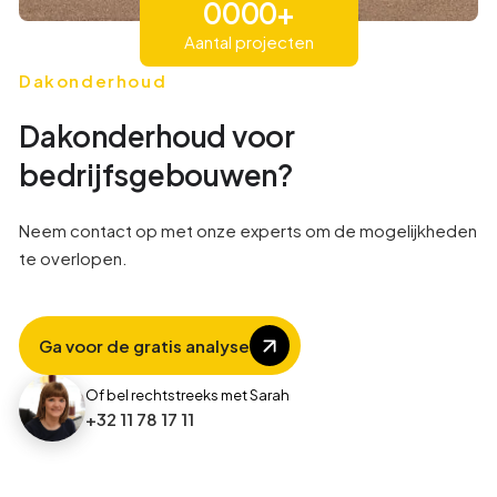
0
0
0
0
+
Aantal projecten
1
1
1
1
Dakonderhoud
Dakonderhoud voor
9
2
2
2
bedrijfsgebouwen?
1
3
3
3
Neem contact op met onze experts om de mogelijkheden
te overlopen.
4
4
4
Ga voor de gratis analyse
8
5
5
Of bel rechtstreeks met Sarah
+32 11 78 17 11
1
6
6