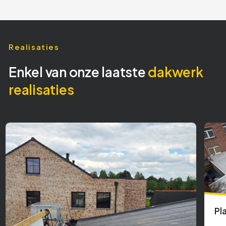
Realisaties
Enkel van onze laatste
dakwerk
realisaties
Pl