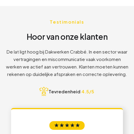
2
7
7
Testimonials
3
8
8
Hoor van onze klanten
8
1
1
De lat ligt hoog bij Dakwerken Crabbé. In een sector waar
vertragingen en miscommunicatie vaak voorkomen
2
2
werken we actief aan vertrouwen. Klanten moeten kunnen
rekenen op duidelijke afspraken en correcte oplevering.
3
3
Tevredenheid
4.5/5
4
4
5
5