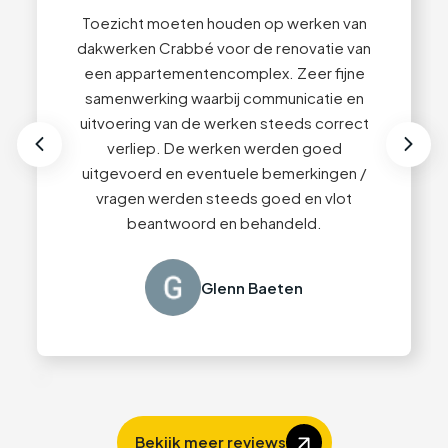
6
6
Toezicht moeten houden op werken van
dakwerken Crabbé voor de renovatie van
een appartementencomplex. Zeer fijne
7
7
Uitstekende service van begin tot einde!
samenwerking waarbij communicatie en
Professioneel advies en zeer kwaliteitsvolle
uitvoering van de werken steeds correct
afwerking. We kunnen Dakwerken Crabbé
verliep. De werken werden goed
zeker aanbevelen 👍🏻
uitgevoerd en eventuele bemerkingen /
vragen werden steeds goed en vlot
beantwoord en behandeld.
Guy Content
Glenn Baeten
Slide 2 of 4.
Bekijk meer reviews