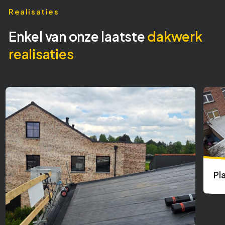
Realisaties
Enkel van onze laatste
dakwerk
realisaties
Pl