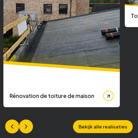
To
Rénovation de toiture de maison
Bekijk alle realisaties