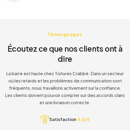
1
6
6
2
7
7
Témoignages
3
8
8
Écoutez ce que nos clients ont à
dire
8
1
1
La barre est haute chez Toitures Crabbé. Dans un secteur
où les retards et les problèmes de communication sont
2
2
fréquents, nous travaillons activement sur la confiance.
Les clients doivent pouvoir compter sur des accords clairs
3
3
et une livraison correcte.
Satisfaction
4,5/5
4
4