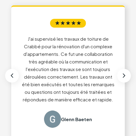
5
5
6
6
J'ai supervisé les travaux de toiture de
Crabbé pour la rénovation d'un complexe
7
7
d'appartements. Ce fut une collaboration
Service impeccable du début à la fin !
très agréable où la communication et
Conseils professionnels et travail de très
l'exécution des travaux se sont toujours
haute qualité. Nous recommandons sans
déroulées correctement. Les travaux ont
hésiter Toiture Crabbé 👍🏻
été bien exécutés et toutes les remarques
ou questions ont toujours été traitées et
répondues de manière efficace et rapide.
Guy Content
Glenn Baeten