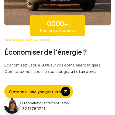
0
0
0
0
+
Nombre de projets
1
1
1
1
Isolation de toiture
Économiser de l'énergie ?
9
2
2
2
Économisez jusqu'à 30% sur vos coûts énergétiques.
Contactez-nous pour un conseil gratuit et un devis.
1
3
3
3
4
4
4
Obtenez l'analyse gratuite
Ou appelez directement Sarah
8
5
5
+32 11 78 17 11