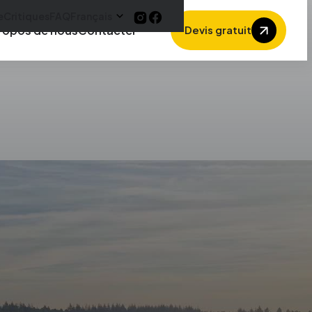
e
Critiques
FAQ
Français
ropos de nous
Contacter
Devis gratuit