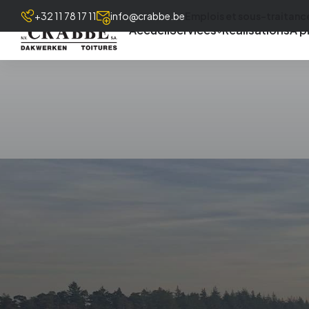
+32 11 78 17 11
info@crabbe.be
Emplois et sous-traitanc
Accueil
Services
Réalisations
À p