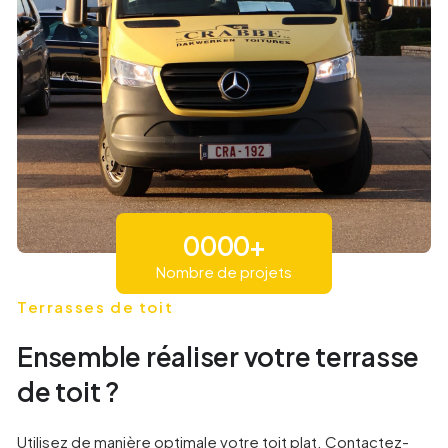
0
0
0
0
+
Nombre de projets
1
1
1
1
Terrasses de toit
Ensemble réaliser votre terrasse
9
2
2
2
de toit ?
1
3
3
3
Utilisez de manière optimale votre toit plat. Contactez-