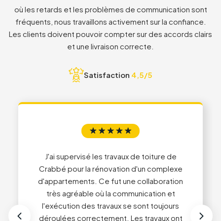
où les retards et les problèmes de communication sont
fréquents, nous travaillons activement sur la confiance.
3
3
Les clients doivent pouvoir compter sur des accords clairs
et une livraison correcte.
4
4
Satisfaction
4,5/5
5
5
6
6
J'ai supervisé les travaux de toiture de
7
7
Crabbé pour la rénovation d'un complexe
d'appartements. Ce fut une collaboration
Service impeccable du début à la fin !
très agréable où la communication et
Conseils professionnels et travail de très
l'exécution des travaux se sont toujours
haute qualité. Nous recommandons sans
déroulées correctement. Les travaux ont