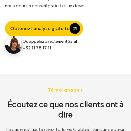
nous pour un conseil gratuit et un devis.
4
4
4
Obtenez l'analyse gratuite
8
5
5
Ou appelez directement Sarah
+32 11 78 17 11
1
6
6
2
7
7
Témoignages
3
8
8
Écoutez ce que nos clients ont à
8
1
1
dire
2
2
La barre est haute chez Toitures Crabbé. Dans un secteur