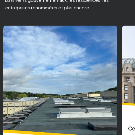
entreprises renommées et plus encore.
Be
Centre ville de Bruxelles