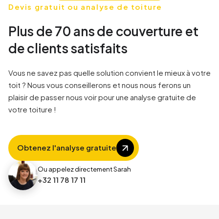
1
1
1
1
Devis gratuit ou analyse de toiture
Plus de 70 ans de couverture et
9
2
2
2
de clients satisfaits
1
3
3
3
Vous ne savez pas quelle solution convient le mieux à votre
toit ? Nous vous conseillerons et nous nous ferons un
plaisir de passer nous voir pour une analyse gratuite de
4
4
4
votre toiture !
8
5
5
Obtenez l'analyse gratuite
1
6
6
Ou appelez directement Sarah
+32 11 78 17 11
2
7
7