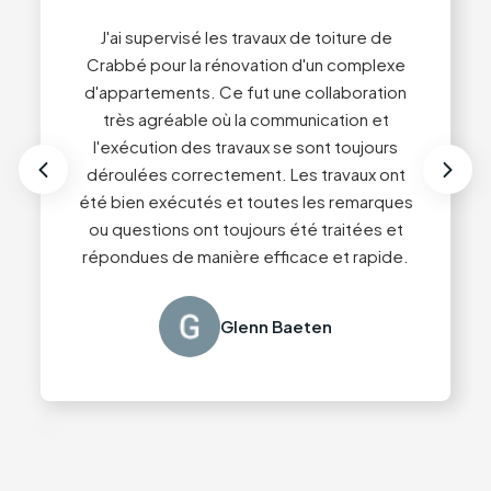
7
7
J'ai supervisé les travaux de toiture de
Crabbé pour la rénovation d'un complexe
d'appartements. Ce fut une collaboration
J'ai fait appel à cette entreprise plusieurs
Des conseils très professionnels. Les
Service impeccable du début à la fin !
fois pour notre entreprise. Très satisfaite à
très agréable où la communication et
accords conclus ont fait l'objet d'un suivi
Conseils professionnels et travail de très
l'exécution des travaux se sont toujours
la fois du bureau et des couvreurs eux-
correct. Prix juste. Nous sommes très
haute qualité. Nous recommandons sans
déroulées correctement. Les travaux ont
mêmes. Une entreprise sur laquelle vous
satisfaits.
hésiter Toiture Crabbé 👍🏻
été bien exécutés et toutes les remarques
pouvez compter !
ou questions ont toujours été traitées et
répondues de manière efficace et rapide.
Sanne Kerckhoffs
Guy Content
Tim Coppens
Glenn Baeten
Slide 2 of 4.