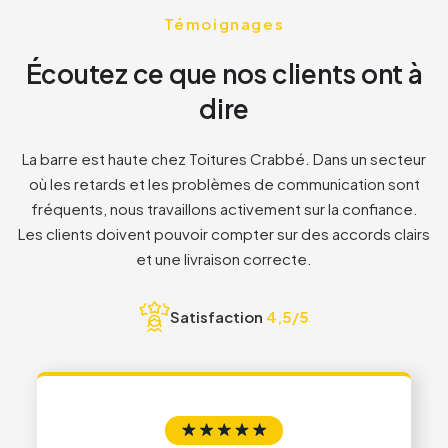
3
8
8
Témoignages
Écoutez ce que nos clients ont à
8
1
1
dire
2
2
La barre est haute chez Toitures Crabbé. Dans un secteur
où les retards et les problèmes de communication sont
fréquents, nous travaillons activement sur la confiance.
3
3
Les clients doivent pouvoir compter sur des accords clairs
et une livraison correcte.
4
4
Satisfaction
4,5/5
5
5
6
6