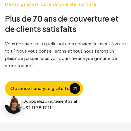
1
1
1
1
Devis gratuit ou analyse de toiture
Plus de 70 ans de couverture et
9
2
2
2
de clients satisfaits
1
3
3
3
Vous ne savez pas quelle solution convient le mieux à votre
toit ? Nous vous conseillerons et nous nous ferons un
plaisir de passer nous voir pour une analyse gratuite de
4
4
4
votre toiture !
8
5
5
Obtenez l'analyse gratuite
1
6
6
Ou appelez directement Sarah
+32 11 78 17 11
2
7
7