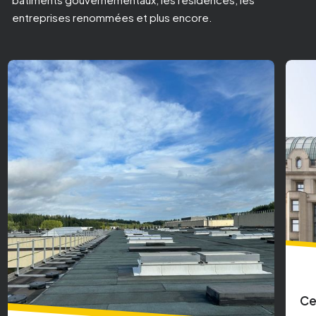
entreprises renommées et plus encore.
Be
Centre ville de Bruxelles