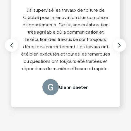
7
7
J'ai supervisé les travaux de toiture de
Crabbé pour la rénovation d'un complexe
d'appartements. Ce fut une collaboration
J'ai fait appel à cette entreprise plusieurs
Des conseils très professionnels. Les
Service impeccable du début à la fin !
fois pour notre entreprise. Très satisfaite à
très agréable où la communication et
accords conclus ont fait l'objet d'un suivi
Conseils professionnels et travail de très
l'exécution des travaux se sont toujours
la fois du bureau et des couvreurs eux-
correct. Prix juste. Nous sommes très
haute qualité. Nous recommandons sans
déroulées correctement. Les travaux ont
mêmes. Une entreprise sur laquelle vous
satisfaits.
hésiter Toiture Crabbé 👍🏻
été bien exécutés et toutes les remarques
pouvez compter !
ou questions ont toujours été traitées et
répondues de manière efficace et rapide.
Sanne Kerckhoffs
Guy Content
Tim Coppens
Glenn Baeten
Slide 2 of 4.