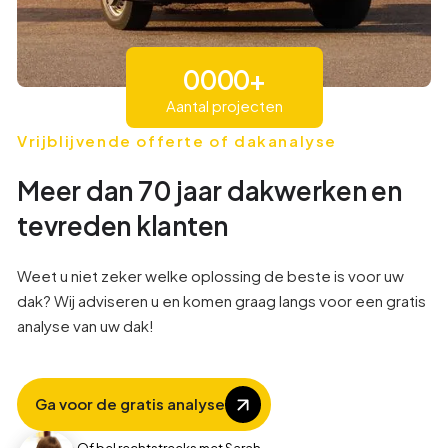
0
0
0
0
+
Aantal projecten
1
1
1
1
Vrijblijvende offerte of dakanalyse
Meer dan 70 jaar dakwerken en
9
2
2
2
tevreden klanten
1
3
3
3
Weet u niet zeker welke oplossing de beste is voor uw
dak? Wij adviseren u en komen graag langs voor een gratis
analyse van uw dak!
4
4
4
8
5
5
Ga voor de gratis analyse