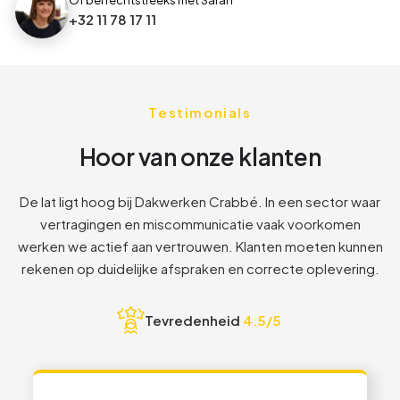
Of bel rechtstreeks met Sarah
1
6
6
+32 11 78 17 11
2
7
7
Testimonials
3
8
8
Hoor van onze klanten
8
1
1
De lat ligt hoog bij Dakwerken Crabbé. In een sector waar
vertragingen en miscommunicatie vaak voorkomen
2
2
werken we actief aan vertrouwen. Klanten moeten kunnen
rekenen op duidelijke afspraken en correcte oplevering.
3
3
Tevredenheid
4.5/5
4
4