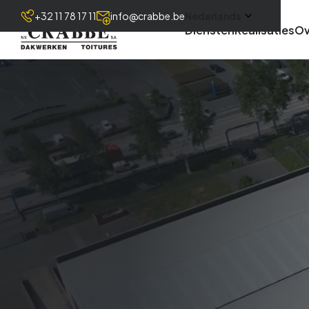
+32 11 78 17 11
info@crabbe.be
Nederlands
Diensten
Realisaties
Ov